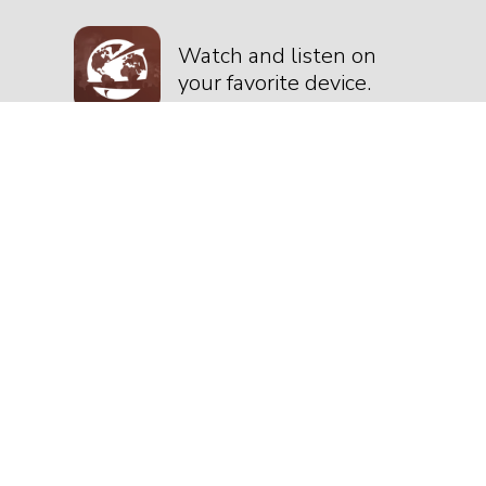
Watch and listen on
your favorite device.
2345 S. Waterman Ave
San Bernardino, CA 92408
(909)-825-8887