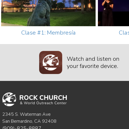
Clase #1: Membresía
Cla
Watch and listen on
your favorite device.
2345 S. Waterman Ave
San Bernardino, CA 92408
(909)-825-8887