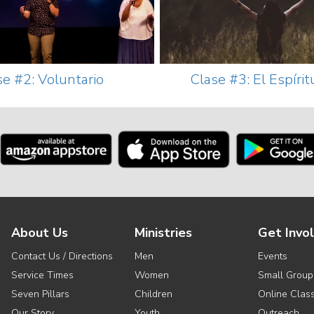
se #2: Voluntario
Clase #3: El Espíri
About Us
Ministries
Get Invo
Contact Us / Directions
Men
Events
Service Times
Women
Small Group
Seven Pillars
Children
Online Clas
Our Story
Youth
Outreach