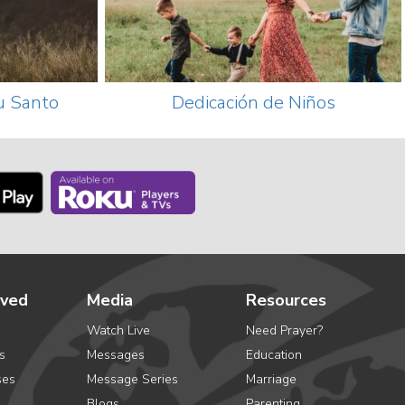
tu Santo
Dedicación de Niños
lved
Media
Resources
Watch Live
Need Prayer?
s
Messages
Education
ses
Message Series
Marriage
Blogs
Parenting