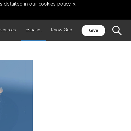
s detailed in our
cookies policy
.
x
sources
Español
Know God
Give