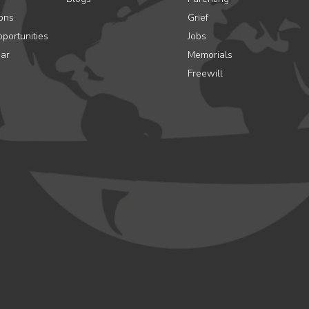
ons
Grief
portunities
Jobs
ar
Memorials
Freewill