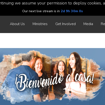
ntinuing we assume your permission to deploy cookies, a
Our next live stream is in
2d 9h 29m 59s
About Us
Ministries
Get Involved
Media
Re