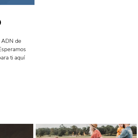
o
el ADN de
. Esperamos
ara ti aquí